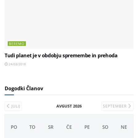
BEREMO
Tudi planet je v obdobju spremembe in prehoda
24/03/2018
Dogodki Članov
AVGUST 2026
JULIJ
SEPTEMBER
PO
TO
SR
ČE
PE
SO
NE