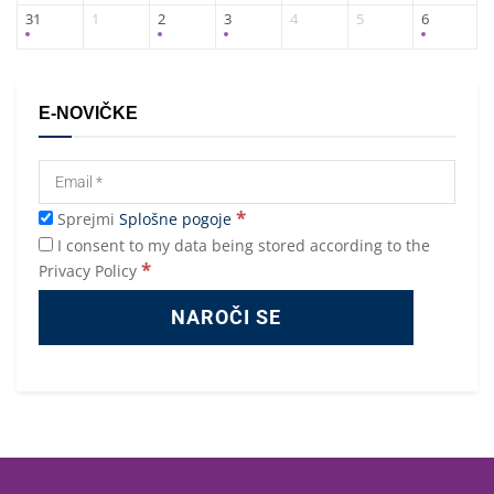
31
1
2
3
4
5
6
E-NOVIČKE
*
Sprejmi
Splošne pogoje
I consent to my data being stored according to the
*
Privacy Policy