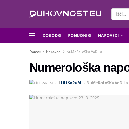
DOGODKI
PONUDNIKI
NAPOVEDI
Domov
Napovedi
NuMeRoLoŠKa VoDiLa
Numerološka napov
od
LiLi SoRuM
v
NuMeRoLoŠKa VoDiLa