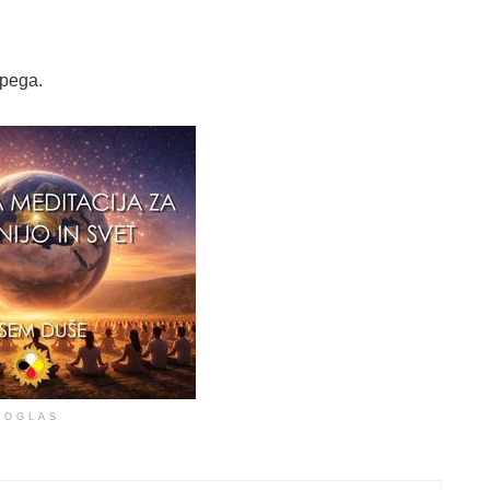
epega.
OGLAS