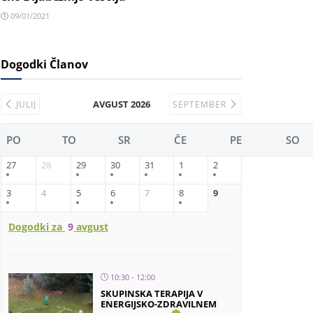
09/01/2021
Dogodki Članov
AVGUST 2026
JULIJ
SEPTEMBER
PO
TO
SR
ČE
PE
SO
27
28
29
30
31
1
2
3
4
5
6
7
8
9
Dogodki za
9
avgust
10:30 - 12:00
SKUPINSKA TERAPIJA V
ENERGIJSKO-ZDRAVILNEM