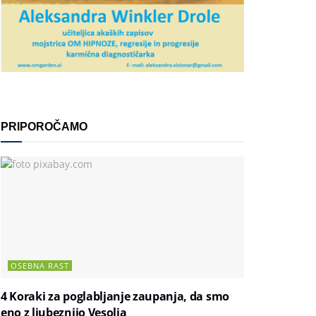
PRIPOROČAMO
OSEBNA RAST
4 Koraki za poglabljanje zaupanja, da smo
eno z ljubeznijo Vesolja