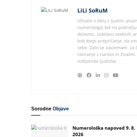
LiLi SoRuM
Uživam v delu z ljudmi, pisan
numerologiji kot na področju
delavnic, izdelavo osebnih an
bolj krepi prepričanje, da s
sebe. Zato se zavzemam za čl
ravnanje z naravo in živalmi
indijanska ljudstva.
Sorodne
Objave
Numerološka napoved 9. 8.
2026