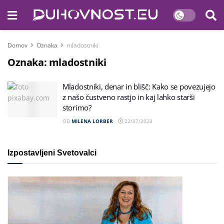
Domov
Oznaka
mladostniki
Oznaka:
mladostniki
Mladostniki, denar in blišč: Kako se povezujejo
z našo čustveno rastjo in kaj lahko starši
storimo?
OD
MILENA LORBER
22/07/2023
Izpostavljeni Svetovalci