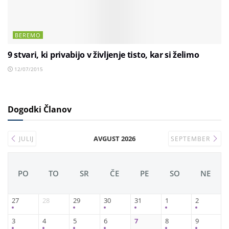
BEREMO
9 stvari, ki privabijo v življenje tisto, kar si želimo
12/07/2015
Dogodki Članov
AVGUST 2026
JULIJ
SEPTEMBER
PO
TO
SR
ČE
PE
SO
NE
27
28
29
30
31
1
2
3
4
5
6
7
8
9