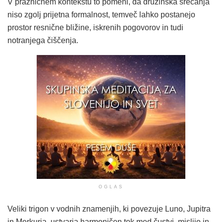
V prazničnem kontekstu to pomeni, da družinska srečanja
niso zgolj prijetna formalnost, temveč lahko postanejo
prostor resnične bližine, iskrenih pogovorov in tudi
notranjega čiščenja.
OGLAS
Veliki trigon v vodnih znamenjih, ki povezuje Luno, Jupitra
in Merkurja, ustvarja harmoničen tok med čustvi, mislijo in