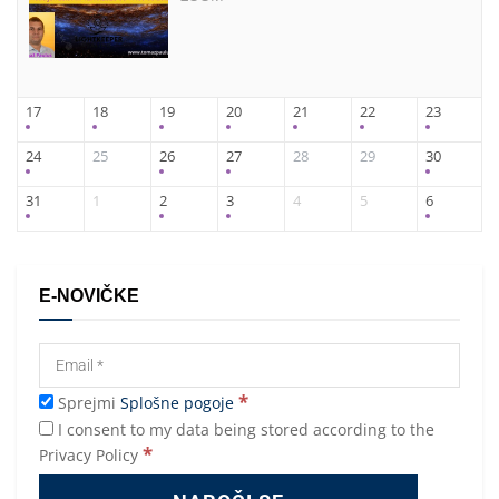
17
18
19
20
21
22
23
24
25
26
27
28
29
30
31
1
2
3
4
5
6
E-NOVIČKE
*
Sprejmi
Splošne pogoje
I consent to my data being stored according to the
*
Privacy Policy