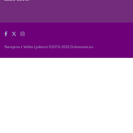
Narejeno z Veliko Ljubezni ©2010-2026 Duhovnost.eu