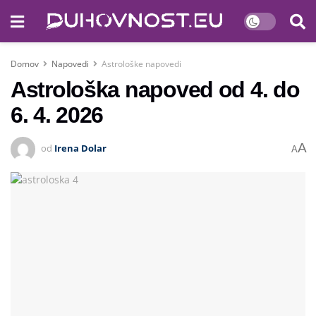
Domov
Napovedi
Astrološke napovedi
Astrološka napoved od 4. do
6. 4. 2026
A
od
Irena Dolar
A