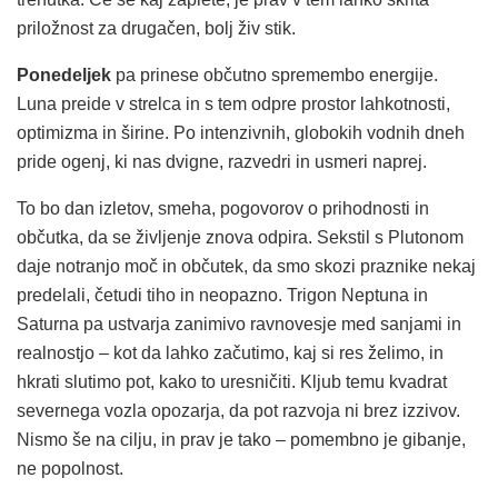
priložnost za drugačen, bolj živ stik.
Ponedeljek
pa prinese občutno spremembo energije.
Luna preide v strelca in s tem odpre prostor lahkotnosti,
optimizma in širine. Po intenzivnih, globokih vodnih dneh
pride ogenj, ki nas dvigne, razvedri in usmeri naprej.
To bo dan izletov, smeha, pogovorov o prihodnosti in
občutka, da se življenje znova odpira. Sekstil s Plutonom
daje notranjo moč in občutek, da smo skozi praznike nekaj
predelali, četudi tiho in neopazno. Trigon Neptuna in
Saturna pa ustvarja zanimivo ravnovesje med sanjami in
realnostjo – kot da lahko začutimo, kaj si res želimo, in
hkrati slutimo pot, kako to uresničiti. Kljub temu kvadrat
severnega vozla opozarja, da pot razvoja ni brez izzivov.
Nismo še na cilju, in prav je tako – pomembno je gibanje,
ne popolnost.