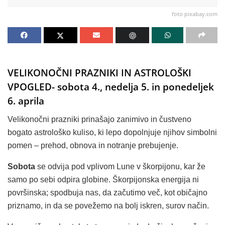
foto pixabay.com
VELIKONOČNI PRAZNIKI IN ASTROLOŠKI
VPOGLED- sobota 4., nedelja 5. in ponedeljek
6. aprila
Velikonočni prazniki prinašajo zanimivo in čustveno
bogato astrološko kuliso, ki lepo dopolnjuje njihov simbolni
pomen – prehod, obnova in notranje prebujenje.
Sobota
se odvija pod vplivom Lune v škorpijonu, kar že
samo po sebi odpira globine. Škorpijonska energija ni
površinska; spodbuja nas, da začutimo več, kot običajno
priznamo, in da se povežemo na bolj iskren, surov način.