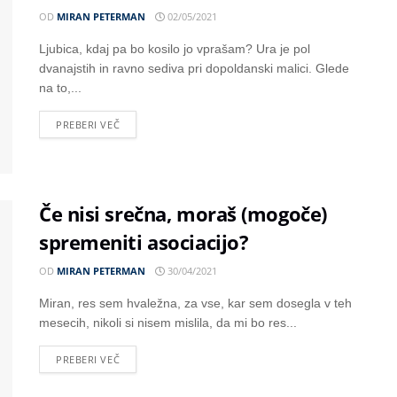
OD
MIRAN PETERMAN
02/05/2021
Ljubica, kdaj pa bo kosilo jo vprašam? Ura je pol
dvanajstih in ravno sediva pri dopoldanski malici. Glede
na to,...
PREBERI VEČ
Če nisi srečna, moraš (mogoče)
spremeniti asociacijo?
OD
MIRAN PETERMAN
30/04/2021
Miran, res sem hvaležna, za vse, kar sem dosegla v teh
mesecih, nikoli si nisem mislila, da mi bo res...
PREBERI VEČ