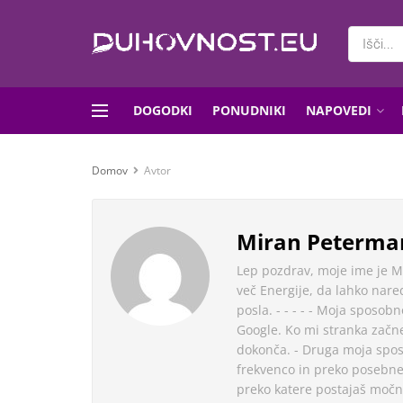
DOGODKI
PONUDNIKI
NAPOVEDI
Domov
Avtor
Miran Peterma
Lep pozdrav, moje ime je M
več Energije, da lahko nare
posla. - - - - - Moja sposob
Google. Ko mi stranka začn
dokonča. - Druga moja spos
frekvenco in preko posebne e
preko katere postajaš močne