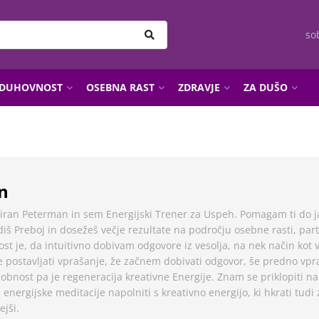
so
DUHOVNOST
OSEBNA RAST
ZDRAVJE
ZA DUŠO
n
iran Peterman in sem Energijski Trener za Uspeh. Pomagam ti do ja
diš Preboj in dosežeš večje rezultate na področju osebne rasti, par
nost je, da intuitivno dobivam odgovore iz vesolja, na nek način kot v
e postavljati vprašanje, že začnem dobivati odgovor, še predno vpr
obnost pa je regeneracija kreativne Energije. Znam se priklopiti n
nergijske meditacije napolniti s kreativno energijo, ki hkrati tudi 
jši.