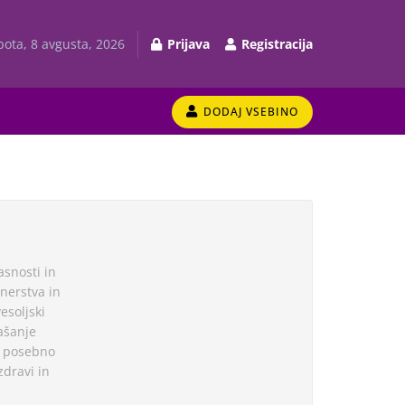
bota, 8 avgusta, 2026
Prijava
Registracija
DODAJ VSEBINO
snosti in
tnerstva in
esoljski
ašanje
a posebno
zdravi in