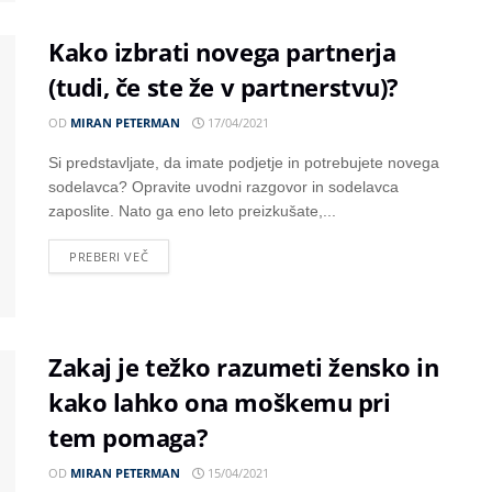
Kako izbrati novega partnerja
(tudi, če ste že v partnerstvu)?
OD
MIRAN PETERMAN
17/04/2021
Si predstavljate, da imate podjetje in potrebujete novega
sodelavca? Opravite uvodni razgovor in sodelavca
zaposlite. Nato ga eno leto preizkušate,...
PREBERI VEČ
Zakaj je težko razumeti žensko in
kako lahko ona moškemu pri
tem pomaga?
OD
MIRAN PETERMAN
15/04/2021