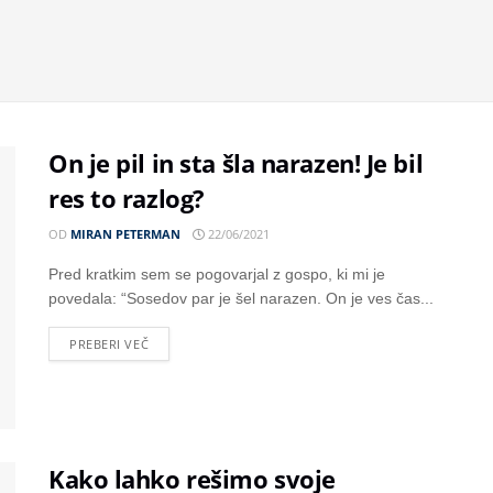
On je pil in sta šla narazen! Je bil
res to razlog?
OD
MIRAN PETERMAN
22/06/2021
Pred kratkim sem se pogovarjal z gospo, ki mi je
povedala: “Sosedov par je šel narazen. On je ves čas...
PREBERI VEČ
Kako lahko rešimo svoje