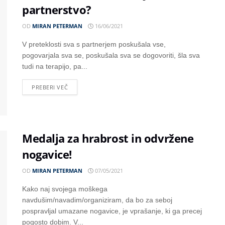
partnerstvo?
OD
MIRAN PETERMAN
16/06/2021
V preteklosti sva s partnerjem poskušala vse,
pogovarjala sva se, poskušala sva se dogovoriti, šla sva
tudi na terapijo, pa...
PREBERI VEČ
Medalja za hrabrost in odvržene
nogavice!
OD
MIRAN PETERMAN
07/05/2021
Kako naj svojega moškega
navdušim/navadim/organiziram, da bo za seboj
pospravljal umazane nogavice, je vprašanje, ki ga precej
pogosto dobim. V...