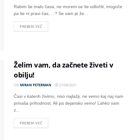
Rabim še malo časa, ne morem se še odločiti, mogoče
pa še ni pravi čas, ...? Se vam je že...
PREBERI VEČ
Želim vam, da začnete živeti v
obilju!
OD
MIRAN PETERMAN
21/04/2021
Časi v katerih živimo, niso najlažji, ne vemo kaj naj nam
prinaša prihodnost. Ali pa dejansko vemo! Lahko vam
z...
PREBERI VEČ