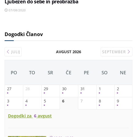
Ljubezen do sebe in preobrazba
07/08/2020
Dogodki Članov
AVGUST 2026
JULIJ
SEPTEMBER
PO
TO
SR
ČE
PE
SO
NE
27
28
29
30
31
1
2
3
4
5
6
7
8
9
Dogodki za
6
avgust